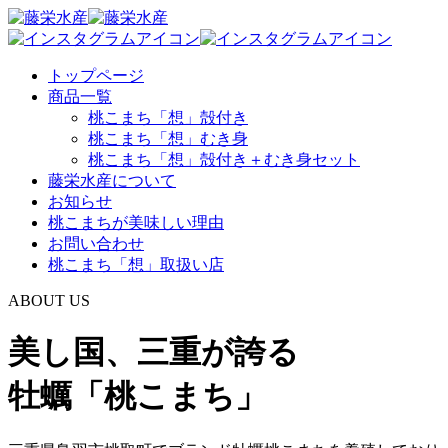
トップページ
商品一覧
桃こまち「想」殻付き
桃こまち「想」むき身
桃こまち「想」殻付き＋むき身セット
藤栄水産について
お知らせ
桃こまちが美味しい理由
お問い合わせ
桃こまち「想」取扱い店
ABOUT US
美し国、三重が誇る
牡蠣「桃こまち」