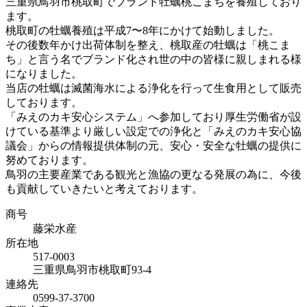
三重県鳥羽市桃取町でブランド牡蠣桃こまちを養殖しており
ます。
桃取町の牡蠣養殖は平成7〜8年にかけて始動しました。
その後数年かけ出荷体制を整え、桃取産の牡蠣は「桃こま
ち」と言う名でブランド化され世の中の皆様に親しまれる様
になりました。
当店の牡蠣は滅菌海水による浄化を行って生食用として販売
しております。
「みえのカキ安心システム」へ参加しており厚生労働省が設
けている基準より厳しい設定での浄化と「みえのカキ安心協
議会」からの情報提供体制の元、安心・安全な牡蠣の提供に
努めております。
鳥羽の主要産業である観光と漁協の更なる発展の為に、今後
も貢献していきたいと考えております。
商号
藤栄水産
所在地
517-0003
三重県鳥羽市桃取町93-4
連絡先
0599-37-3700